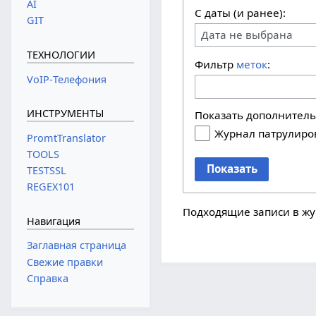
AI
С даты (и ранее):
GIT
Дата не выбрана
ТЕХНОЛОГИИ
Фильтр
меток
:
VoIP-Телефония
ИНСТРУМЕНТЫ
Показать дополнител
Журнал патрулиро
PromtTranslator
TOOLS
Показать
TESTSSL
REGEX101
Подходящие записи в жу
Навигация
Заглавная страница
Свежие правки
Справка