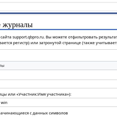
е журналы
айта support.qbpro.ru. Вы можете отфильтровать результа
ается регистр) или затронутой странице (также учитываетс
лы
ицы или «Участник:Имя участника»):
 начинающиеся с данных символов